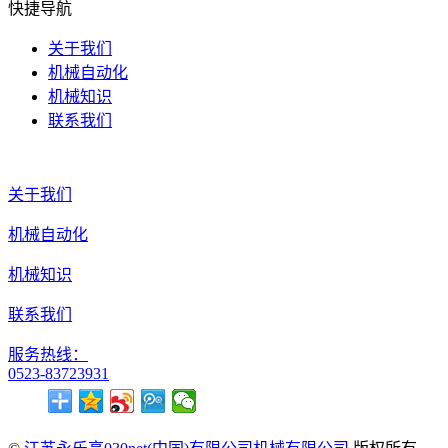
快捷导航
关于我们
机械自动化
机械知识
联系我们
关于我们
机械自动化
机械知识
联系我们
服务热线：
0523-83723931