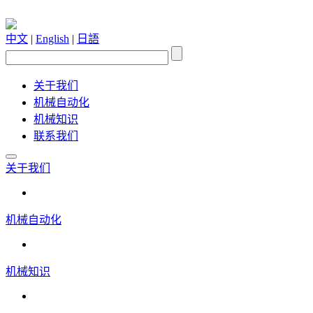
中文
|
English
|
日語
关于我们
机械自动化
机械知识
联系我们
关于我们
机械自动化
机械知识