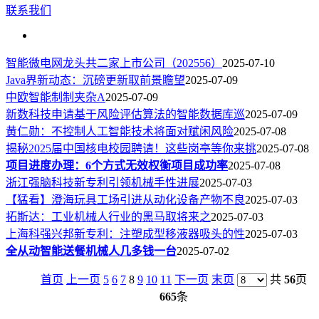
联系我们
智能微电网龙头共二家上市公司（202556）
2025-07-10
Java界新动态：沉磅更新取前景瞻望
2025-07-09
中欧智能制制夹杂A
2025-07-09
新数科技申请基于风险评估算法的智能数据库巡
2025-07-09
黄仁勋：不控制人工智能技术将面对赋闲风险
2025-07-08
揭秘2025届中国核电校园聘请！这些岗亭等你来挑
2025-07-08
项目进度办理：6个方式无效权衡项目成功率
2025-07-08
浙江强脑科技新专利引领机械手性进展
2025-07-03
【猛看】澄海玩具工场引进从动化设备产物不良
2025-07-03
拓斯达：工业机械人行业的黑马取将来之
2025-07-03
上海科强兴邦新专利：注塑成型移液器吸头的性
2025-07-03
全从动智能送餐机械人几多钱一台
2025-07-02
首页
上一页
5
6
7
8
9
10
11
下一页
末页
共
56
页
665
条