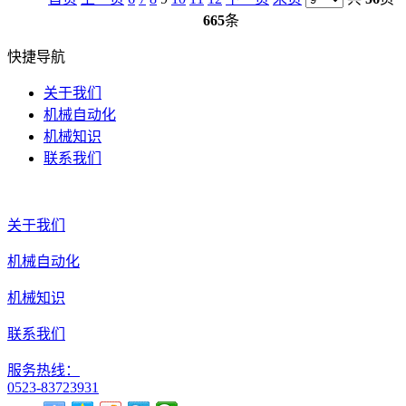
665
条
快捷导航
关于我们
机械自动化
机械知识
联系我们
关于我们
机械自动化
机械知识
联系我们
服务热线：
0523-83723931