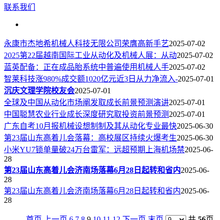
联系我们
永康市杰地希机械人科技无限公司荣膺高新手艺
2025-07-02
2025第22届越南国际工业从动化及机械人展：从动
2025-07-02
蓝英配备：正在成品胎系统中普遍使用机械人手
2025-07-02
智莱科技涨980%成交额1020亿元近3日从力净流入-
2025-07-01
沉庆文理学院校友会
2025-07-01
全球及中国从动化市场阐发取成长前景预测演讲
2025-07-01
中国聪慧农业行业成长深度研究取投资前景预测
2025-07-01
广东自考10月报机械设想制制及其从动化专业最快
2025-06-30
第23届山东高着儿会落幕：高校展区持续火爆考生
2025-06-30
小米YU7锁单量破24万台雷军：远超预期上海机场禁
2025-06-
28
第23届山东高着儿会济南场落幕6月28日起转和省内
2025-06-
28
第23届山东高着儿会济南场落幕6月28日起转和省内
2025-06-
28
首页
上一页
6
7
8
9
10
11
12
下一页
末页
共
56
页